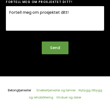
FORTELL MEG OM PROSJEKTET DITT!
Betongtjenester
Snekkertjenester og tømrer
Nybygg, tilbygg
og rehabilitering
Vinduer og dører