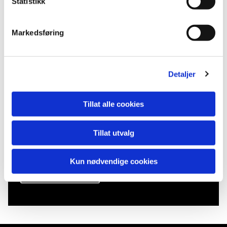
Statistikk
Markedsføring
Forskaling
Detaljer
Jeg tilbyr både tradisjonell og
systemforskaling, tilpasset prosjektets
Tillat alle cookies
størrelse og behov.
For større konstruksjoner brukes armering
Tillat utvalg
beregnet av konsulent for ekstra sikkerhet.
Kun nødvendige cookies
Ta kontakt