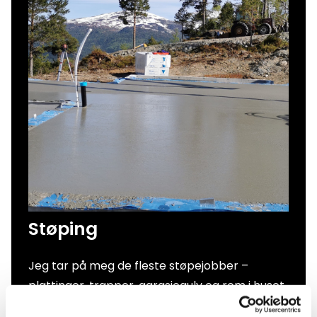
Støping
Jeg tar på meg de fleste støpejobber –
plattinger, trapper, garasjegulv og rom i huset.
Et godt utført støpearbeid gir både styrke og