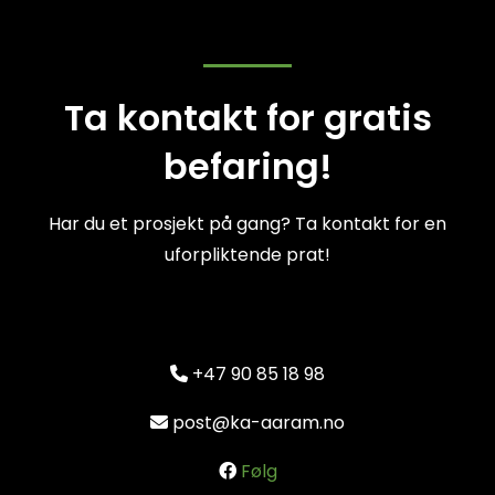
Ta kontakt for gratis
befaring!
Har du et prosjekt på gang? Ta kontakt for en
uforpliktende prat!
+47 90 85 18 98

post@ka-aaram.no

Følg
